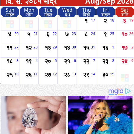
वि. स. २०८५ भाद्र
Aug/Sep 2028
Sun
Mon
Tue
Wed
Thu
Fri
Sat
आईत
सोम
मंगल
बुध
बिही
शुक्र
शनि
१
२
३
17
18
19
४
५
६
७
८
९
१०
20
21
22
23
24
25
26
११
१२
१३
१४
१५
१६
१७
27
28
29
30
31
1
2
१८
१९
२०
२१
२२
२३
२४
3
4
5
6
7
8
9
२५
२६
२७
२८
२९
३०
10
11
12
13
14
15