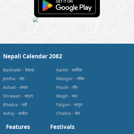
Nepali Calendar 2082
Baishakh
-
वैशाख
Kartik
-
कार्तिक
Jestha
-
जेठ
Mangsir
-
मंसिर
Ashad
-
असार
Poush
-
पौष
Shrawan
-
साउन
Magh
-
माघ
Bhadra
-
भदौ
Falgun
-
फागुन
Ashoj
-
असोज
Chaitra
-
चैत
Features
Festivals