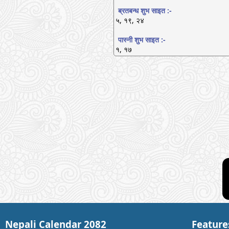
ब्रतबन्ध शुभ साइत :-
५, १९, २४
पास्नी शुभ साइत :-
१, १७
Nepali Calendar 2082
Feature