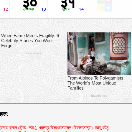
३०
३१
12
प्रतिपदा
13
द्वितीया
14
हरु:
ाथ स्नान (बुँगद्यः न्हंवः), भक्तपुर विश्वध्वजपातन (विस्काजात्रा), खायू सँल्हू