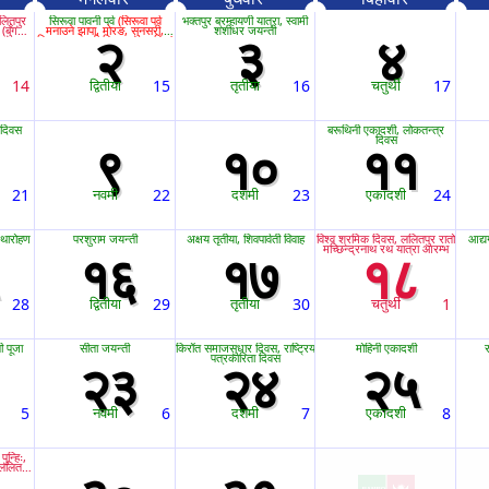
लितपुर
सिरूवा पावनी पर्व
(सिरूवा पर्व
भक्तपुर ब्रम्हायणी यात्रा, स्वामी
बुँगद्यः
मनाउने झापा, मोरङ, सुनसरी,
शशीधर जयन्ती
२
३
४
्वजपातन
सिराहा र सप्तरी जिल्लाहरुमा बिदा)
ँल्हू
14
द्वितीया
15
तृतीया
16
चतुर्थी
17
 दिवस
बरूथिनी एकादशी, लोकतन्त्र
दिवस
९
१०
११
21
नवमी
22
दशमी
23
एकादशी
24
रथारोहण
परशुराम जयन्ती
अक्षय तृतीया, शिवपार्वती विवाह
विश्व श्रमिक दिवस, ललितपुर रातो
आद्य
मच्छिन्द्रनाथ रथ यात्रा आरम्भ
१६
१७
१८
28
द्वितीया
29
तृतीया
30
चतुर्थी
1
 पूजा
सीता जयन्ती
किराँत समाजसुधार दिवस, राष्ट्रिय
मोहिनी एकादशी
र
पत्रकारिता दिवस
२३
२४
२५
5
नवमी
6
दशमी
7
एकादशी
8
पुन्हिः,
, ललितपुर
्नान,
ख स्नान