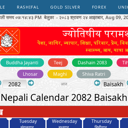
LE
RASHIFAL
GOLD SILVER
FOREX
UNI
पाली समय
०७:१४:४४ PM
बेलुका - २०८३ श्रावण २४ आइतबार, Aug 09, 2
Buddha Jayanti
Teej
Dashain 2083
Ti
Lhosar
Maghi
Shiva Ratri
2082
Baisakh
आज
Nepali Calendar 2082 Baisakh
ख
y
Tuesday
Wednesday
Thursday
मंगलवार
बुधवार
बिहीवार