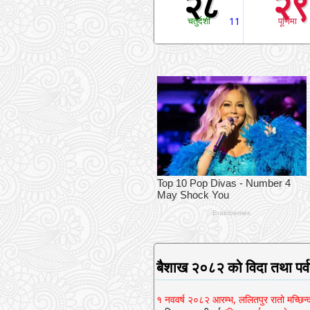
२८
२९
समाप्ति
चतुर्दशी
11
पूर्णिमा
बैशाख २०८२ को विदा तथा पर्व
१ नववर्ष २०८२ आरम्भ, ललितपुर रातो मच्छिन्द्रन