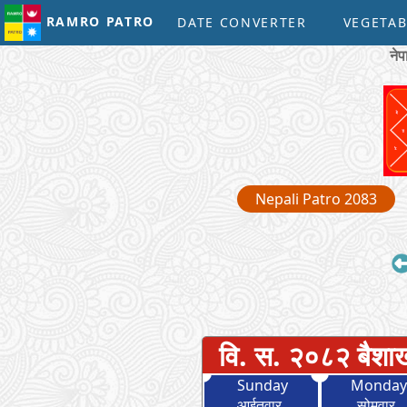
RAMRO PATRO
DATE CONVERTER
VEGETAB
ने
Nepali Patro 2083
वि. स. २०८२ बैशा
Sunday
Monda
आईतवार
सोमवार