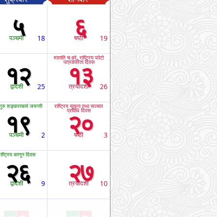
५
६
पञ्चमी
18
षष्ठी
19
माताति चःह्रे, राष्ट्रिय फोटो
पत्रकारिता दिवस
१२
१३
द्वादशी
25
त्रयोदशी
26
गुरु शङ्कराचार्य जयन्ती
राष्ट्रिय सूचना तथा सञ्चार
प्रविधि दिवस
१९
२०
पञ्चमी
2
षष्ठी
3
ाष्ट्रिय कानून दिवस
२६
२७
द्वादशी
9
त्रयोदशी
10