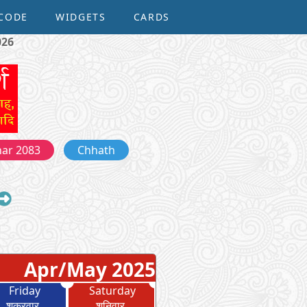
CODE
WIDGETS
CARDS
026
har 2083
Chhath
Apr/May 2025
Friday
Saturday
शुक्रवार
शनिवार