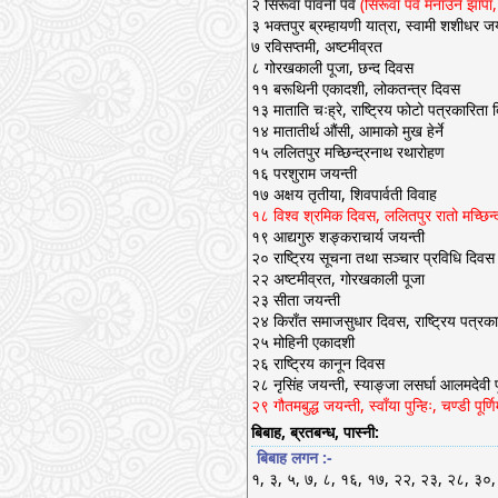
२ सिरूवा पावनी पर्व
(सिरूवा पर्व मनाउने झापा
३ भक्तपुर ब्रम्हायणी यात्रा, स्वामी शशीधर जय
७ रविसप्तमी, अष्टमीव्रत
८ गोरखकाली पूजा, छन्द दिवस
११ बरूथिनी एकादशी, लोकतन्त्र दिवस
१३ माताति चःह्रे, राष्ट्रिय फोटो पत्रकारिता
१४ मातातीर्थ औंसी, आमाको मुख हेर्ने
१५ ललितपुर मच्छिन्द्रनाथ रथारोहण
१६ परशुराम जयन्ती
१७ अक्षय तृतीया, शिवपार्वती विवाह
१८ विश्व श्रमिक दिवस, ललितपुर रातो मच्छिन्
१९ आद्यगुरु शङ्कराचार्य जयन्ती
२० राष्ट्रिय सूचना तथा सञ्चार प्रविधि दिवस
२२ अष्टमीव्रत, गोरखकाली पूजा
२३ सीता जयन्ती
२४ किराँत समाजसुधार दिवस, राष्ट्रिय पत्रक
२५ मोहिनी एकादशी
२६ राष्ट्रिय कानून दिवस
२८ नृसिंह जयन्ती, स्याङ्जा लसर्घा आलमदेवी 
२९ गौतमबुद्ध जयन्ती, स्वाँया पुन्हिः, चण्डी 
बिबाह, ब्रतबन्ध, पास्नी:
बिबाह लगन :-
१, ३, ५, ७, ८, १६, १७, २२, २३, २८, ३०