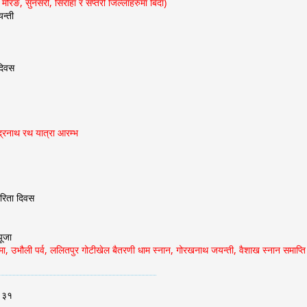
, मोरङ, सुनसरी, सिराहा र सप्तरी जिल्लाहरुमा बिदा)
न्ती
 दिवस
द्रनाथ रथ यात्रा आरम्भ
ारिता दिवस
पूजा
पूर्णिमा, उभौली पर्व, ललितपुर गोटीखेल बैतरणी धाम स्नान, गोरखनाथ जयन्ती, वैशाख स्नान समाप्ति
, ३१