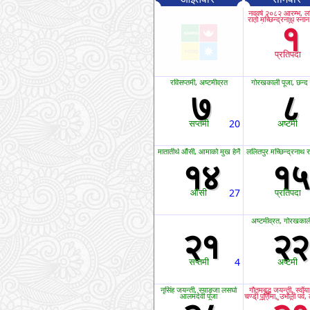
नववर्ष २०८२ आरम्भ, ल
रातो मच्छिन्द्रनाथ स्नान (
१
न्हंवः), भक्तपुर विश्वध
(विस्काजात्रा), खायू स
प्रतिपदा
रविसप्तमी, अष्टमीव्रत
गोरखकाली पूजा, छन्द
७
८
सप्तमी
20
अष्टमी
मातातीर्थ औंसी, आमाको मुख हेर्ने
ललितपुर मच्छिन्द्रनाथ 
१४
१५
औंसी
27
प्रतिपदा
अष्टमीव्रत, गोरखकाली
२१
२२
सप्तमी
4
अष्टमी
नृसिंह जयन्ती, स्याङ्जा लसर्घा
गौतमबुद्ध जयन्ती, स्वाँया 
आलमदेवी पूजा
चण्डी पूर्णिमा, उभौली पर्व
गोटीखेल बैतरणी धाम स
गोरखनाथ जयन्ती, वैशा