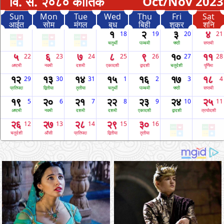
वि. स. २०८० कार्तिक
Oct/Nov 2023
Sun
Mon
Tue
Wed
Thu
Fri
Sat
आईत
सोम
मंगल
बुध
बिही
शुक्र
शनि
१
२
३
४
18
19
20
21
चतुर्थी
पञ्चमी
षष्ठी
सप्तमी
५
६
७
८
९
१०
११
22
23
24
25
26
27
28
अष्टमी
नवमी
दशमी
एकादशी
द्वादशी
चतुर्दशी
पूर्णिमा
१२
१३
१४
१५
१६
१७
१८
29
30
31
1
2
3
4
प्रतिपदा
द्वितीया
तृतीया
चतुर्थी
पञ्चमी
षष्ठी
सप्तमी
१९
२०
२१
२२
२३
२४
२५
5
6
7
8
9
10
11
अष्टमी
नवमी
दशमी
दशमी
एकादशी
द्वादशी
त्रयोदशी
२६
२७
२८
२९
३०
12
13
14
15
16
चतुर्दशी
औंसी
प्रतिपदा
द्वितीया
तृतीया