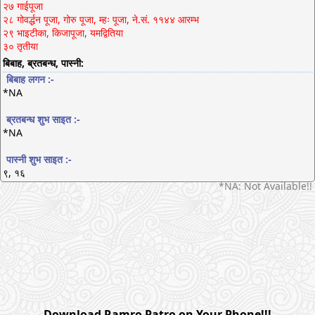
२७ गाईपूजा
२८ गोवर्द्धन पूजा, गोरु पूजा, म्हः पूजा, ने.सं. ११४४ आरम्भ
२९ भाइटीका, किजापूजा, यमद्वितिया
३० तृतीया
बिबाह, ब्रतबन्ध, पास्नी:
बिबाह लगन :-
*NA
ब्रतबन्ध शुभ साइत :-
*NA
पास्नी शुभ साइत :-
९, १६
*NA: Not Available!!
Download Ramro Patro on Your Phone!!!