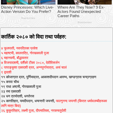
कार्तिक २०८० को विदा तथा पर्वहरु:
४ फूलपाती, नवपत्रिका प्रवेश
५ महाष्टमी, कालरात्रि, गोरखकाली पूजा
६ महानवमी, बौद्धावतार
७ विजयादशमी, दर्शैको टीका २०८०, देवीविसर्जन
८ पापाङ्कुशा एकादशी व्रत, अन्नपूर्णायात्रा, असं चालं
९ द्वादशी
११ कोजाग्रत व्रत, पूर्णिमाव्रत, आकाशदीपदान आरम्भ, खण्डग्रास चन्द्रग्रहण
१५ करवा चौथ
१९ राधा अष्टमी, गोरखकाली पूजा
२३ रमा एकादशी
२४ धन त्रयोदशी, धनतेरस
२५ कागतिहार, यमदीपदान, धन्वन्तरी जयन्ती,
फाल्गुनन्द जयन्ती (किरात धर्मावलम्बीहरूका
लागि मात्र बिदा)
२६ कुकुरतिहार, लक्ष्मी पूजा, दीपमालिका, नरकचतुर्दशी